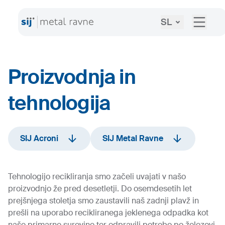
SL
Proizvodnja in
tehnologija
SIJ Acroni
SIJ Metal Ravne
Tehnologijo recikliranja smo začeli uvajati v našo
proizvodnjo že pred desetletji. Do osemdesetih let
prejšnjega stoletja smo zaustavili naš zadnji plavž in
prešli na uporabo recikliranega jeklenega odpadka kot
naše primarne surovine ter odpravili potrebo po železovi