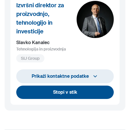
Izvršni direktor za
proizvodnjo,
tehnologijo in
investicije
Slavko Kanalec
Tehnologija in proizvodnja
SIJ Group
+386 1 24 29 858
Prikaži kontaktne podatke
slavko.kanalec@sij.si
Stopi v stik