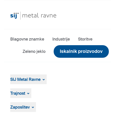
Blagovne znamke
Industrije
Storitve
Iskalnik proizvodov
Zeleno jeklo
SIJ Metal Ravne
SIJ Metal Ravne
Skupina SIJ
Trajnost
Vodstvo Skupine SIJ
Splošen pregled
Strategija, vizija, poslanstvo
ResponsibleSteel
Zaposlitev
Proizvodnja in tehnologija
Zgodovina