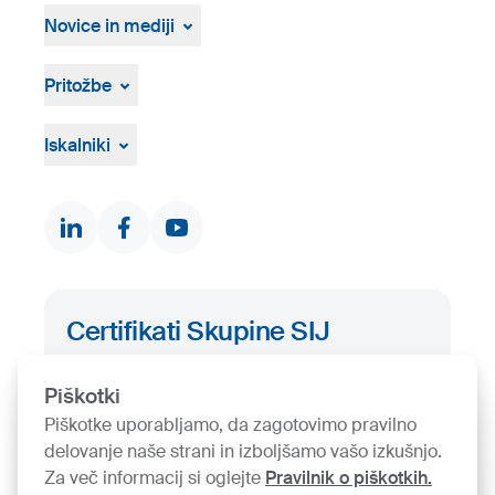
Prosta delovna mesta
Osebna izkaznica
Postopek zaposlovanja
Novice in mediji
Novice in dogodki
Medijsko središče
Pritožbe
Vizualna gradiva
Pritožbeni postopek
Žvižgaštvo
Iskalniki
Dokumenti in certifikati
Kontakti
Iskalnik proizvodov
Certifikati Skupine SIJ
Iskalnik certifikatov
Piškotki
Piškotke uporabljamo, da zagotovimo pravilno
delovanje naše strani in izboljšamo vašo izkušnjo.
Za več informacij si oglejte
Pravilnik o piškotkih.