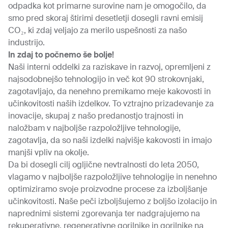
odpadka kot primarne surovine nam je omogočilo, da
smo pred skoraj štirimi desetletji dosegli ravni emisij
CO₂, ki zdaj veljajo za merilo uspešnosti za našo
industrijo.
In zdaj to počnemo še bolje!
Naši interni oddelki za raziskave in razvoj, opremljeni z
najsodobnejšo tehnologijo in več kot 90 strokovnjaki,
zagotavljajo, da nenehno premikamo meje kakovosti in
učinkovitosti naših izdelkov. To vztrajno prizadevanje za
inovacije, skupaj z našo predanostjo trajnosti in
naložbam v najboljše razpoložljive tehnologije,
zagotavlja, da so naši izdelki najvišje kakovosti in imajo
manjši vpliv na okolje.
Da bi dosegli cilj ogljične nevtralnosti do leta 2050,
vlagamo v najboljše razpoložljive tehnologije in nenehno
optimiziramo svoje proizvodne procese za izboljšanje
učinkovitosti. Naše peči izboljšujemo z boljšo izolacijo in
naprednimi sistemi zgorevanja ter nadgrajujemo na
rekuperativne, regenerativne gorilnike in gorilnike na