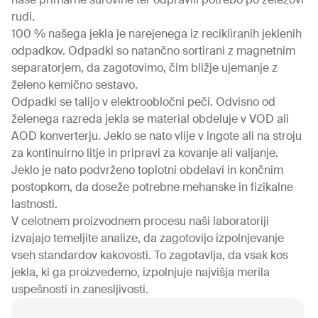
rudi.
100 % našega jekla je narejenega iz recikliranih jeklenih
odpadkov. Odpadki so natančno sortirani z magnetnim
separatorjem, da zagotovimo, čim bližje ujemanje z
želeno kemično sestavo.
Odpadki se talijo v elektroobločni peči. Odvisno od
želenega razreda jekla se material obdeluje v VOD ali
AOD konverterju. Jeklo se nato vlije v ingote ali na stroju
za kontinuirno litje in pripravi za kovanje ali valjanje.
Jeklo je nato podvrženo toplotni obdelavi in ​​končnim
postopkom, da doseže potrebne mehanske in fizikalne
lastnosti.
V celotnem proizvodnem procesu naši laboratoriji
izvajajo temeljite analize, da zagotovijo izpolnjevanje
vseh standardov kakovosti. To zagotavlja, da vsak kos
jekla, ki ga proizvedemo, izpolnjuje najvišja merila
uspešnosti in zanesljivosti.