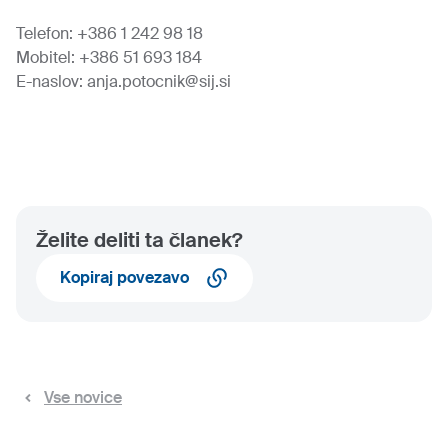
Telefon: +386 1 242 98 18
Mobitel: +386 51 693 184
E-naslov:
anja.potocnik@sij.si
Želite deliti ta članek?
Kopiraj povezavo
Vse novice