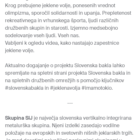
Krog prebujene jeklene volje, ponesenih vrednot
olimpizma, sporočil solidarnosti in upanja. Prepletenost
rekreativnega in vrhunskega športa, ljudi različnih
družbenih skupin in starosti. Izjemno medsebojno
sodelovanje vseh ljudi. Vseh nas.
Vabljeni k ogledu videa,
kako nastajajo zapestnice
jeklene volje
.
Aktualno dogajanje o projektu Slovenska bakla lahko
spremljate na
spletni strani projekta Slovenska bakla
in
na spletnih družbenih omrežjih s pomočjo ključnikov
#slovenskabakla in #jeklenavolja #imamotokio.
---
Skupina SIJ
je največja slovenska vertikalno integrirana
metalurška skupina. Njeni izdelki zasedajo vodilne
položaje na evropskih in svetovnih nišnih jeklarskih trgih.