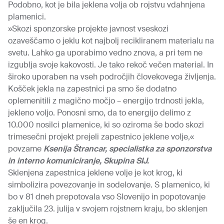
Podobno, kot je bila jeklena volja ob rojstvu vdahnjena
plamenici.
»Skozi sponzorske projekte javnost vseskozi
ozaveščamo o jeklu kot najbolj recikliranem materialu na
svetu. Lahko ga uporabimo vedno znova, a pri tem ne
izgublja svoje kakovosti. Je tako rekoč večen material. In
široko uporaben na vseh področjih človekovega življenja.
Košček jekla na zapestnici pa smo še dodatno
oplemenitili z magično močjo – energijo trdnosti jekla,
jekleno voljo. Ponosni smo, da to energijo delimo z
10.000 nosilci plamenice, ki so oziroma še bodo skozi
trimesečni projekt prejeli zapestnico jeklene volje,«
povzame
Ksenija Štrancar, specialistka za sponzorstva
in interno komuniciranje, Skupina SIJ.
Sklenjena zapestnica jeklene volje je kot krog, ki
simbolizira povezovanje in sodelovanje. S plamenico, ki
bo v 81 dneh prepotovala vso Slovenijo in popotovanje
zaključila 23. julija v svojem rojstnem kraju, bo sklenjen
še en krog.