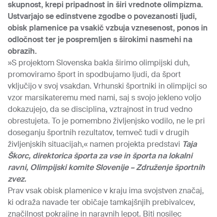
skupnost, krepi pripadnost in širi vrednote olimpizma.
Ustvarjajo se edinstvene zgodbe o povezanosti ljudi,
obisk plamenice pa vsakič vzbuja vznesenost, ponos in
odločnost ter je pospremljen s širokimi nasmehi na
obrazih.
»S projektom Slovenska bakla širimo olimpijski duh,
promoviramo šport in spodbujamo ljudi, da šport
vključijo v svoj vsakdan. Vrhunski športniki in olimpijci so
vzor marsikateremu med nami, saj s svojo jekleno voljo
dokazujejo, da se disciplina, vztrajnost in trud vedno
obrestujeta. To je pomembno življenjsko vodilo, ne le pri
doseganju športnih rezultatov, temveč tudi v drugih
življenjskih situacijah,« namen projekta predstavi
Taja
Škorc, direktorica športa za vse in športa na lokalni
ravni, Olimpijski komite Slovenije – Združenje športnih
zvez.
Prav vsak obisk plamenice v kraju ima svojstven značaj,
ki odraža navade ter običaje tamkajšnjih prebivalcev,
značilnost pokrajine in naravnih lepot. Biti nosilec