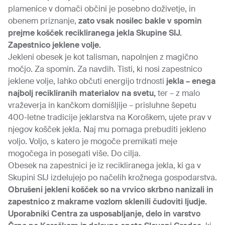
plamenice v domači občini je posebno doživetje, in
obenem priznanje,
zato vsak nosilec bakle v spomin
prejme košček recikliranega jekla Skupine SIJ.
Zapestnico jeklene volje.
Jekleni obesek je kot talisman, napolnjen z magično
močjo. Za spomin. Za navdih. Tisti, ki nosi zapestnico
jeklene volje, lahko občuti energijo trdnosti
jekla – enega
najbolj recikliranih materialov na svetu,
ter – z malo
vraževerja in kančkom domišljije – prisluhne šepetu
400-letne tradicije jeklarstva na Koroškem, ujete prav v
njegov košček jekla. Naj mu pomaga prebuditi jekleno
voljo. Voljo, s katero je mogoče premikati meje
mogočega in posegati više. Do cilja.
Obesek na zapestnici je iz recikliranega jekla, ki ga v
Skupini SIJ izdelujejo po načelih krožnega gospodarstva.
Obrušeni jekleni košček so na vrvico skrbno nanizali in
zapestnico z makrame vozlom sklenili čudoviti ljudje.
Uporabniki Centra za usposabljanje, delo in varstvo