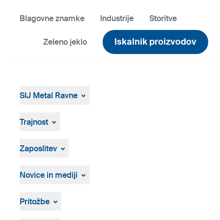
Blagovne znamke
Industrije
Storitve
Iskalnik proizvodov
Zeleno jeklo
SIJ Metal Ravne
SIJ Metal Ravne
Skupina SIJ
Trajnost
Vodstvo Skupine SIJ
Splošen pregled
Strategija, vizija, poslanstvo
ResponsibleSteel
Zaposlitev
Proizvodnja in tehnologija
Zgodovina
Prosta delovna mesta
Osebna izkaznica
Postopek zaposlovanja
Novice in mediji
Novice in dogodki
Medijsko središče
Pritožbe
Vizualna gradiva
Pritožbeni postopek