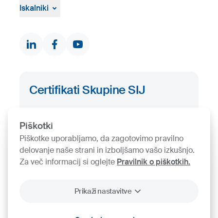
Žvižgaštvo
Iskalniki
Dokumenti in certifikati
Kontakti
Iskalnik proizvodov
Certifikati Skupine SIJ
Iskalnik certifikatov
Piškotki
Piškotke uporabljamo, da zagotovimo pravilno
delovanje naše strani in izboljšamo vašo izkušnjo.
Za več informacij si oglejte
Pravilnik o piškotkih.
Prikaži nastavitve
2026
SIJ - Slovenian Steel Group, d. d.
Piškotki
Pravno obvestilo
Varstvo osebnih podatkov
Videonadzor