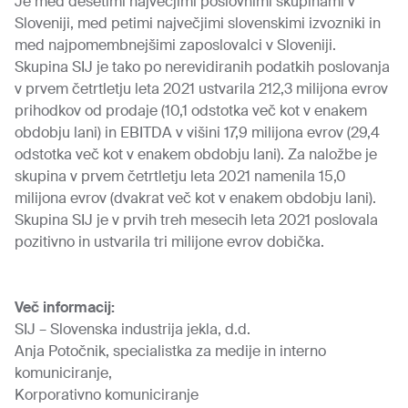
Je med desetimi največjimi poslovnimi skupinami v
Sloveniji, med petimi največjimi slovenskimi izvozniki in
med najpomembnejšimi zaposlovalci v Sloveniji.
Skupina SIJ je tako po nerevidiranih podatkih poslovanja
v prvem četrtletju leta 2021 ustvarila 212,3 milijona evrov
prihodkov od prodaje (10,1 odstotka več kot v enakem
obdobju lani) in EBITDA v višini 17,9 milijona evrov (29,4
odstotka več kot v enakem obdobju lani). Za naložbe je
skupina v prvem četrtletju leta 2021 namenila 15,0
milijona evrov (dvakrat več kot v enakem obdobju lani).
Skupina SIJ je v prvih treh mesecih leta 2021 poslovala
pozitivno in ustvarila tri milijone evrov dobička.
Več informacij:
SIJ – Slovenska industrija jekla, d.d.
Anja Potočnik, specialistka za medije in interno
komuniciranje,
Korporativno komuniciranje