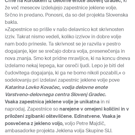
Črne na Koroškem iz delovne enote Slovenj Gradec,
ki
že več mesecev izdelujejo zapestnice jeklene volje.
Srčno in predano. Ponosni, da so del projekta Slovenska
bakla.
»Zapestnice so prišle v našo delavnico kot skrivnosten
izziv. Takrat nismo vedeli, koliko izzivov in dobre volje
nam bodo prinesle. Ta skrivnost se je razvila v pestro
dogajanje, kjer se srečajo dobra volja, presenečenja in
nova znanja. Smo kot pridne mravljice, ki na koncu dneva
izdelamo nekaj lepega, kar osreči ljudi. Lepo je biti del
čudovitega dogajanja, ki ga ne bomo nikoli pozabili,« o
sodelovanju pri izdelavi zapestnic jeklene volje pove
Katarina Lovko Kovačec, vodja delovne enote
Varstveno-delovnega centra Slovenj Gradec.
Vsaka zapestnica jeklene volje je unikatna
in ni
naprodaj. Zapestnice so
narejene v omejeni količini in v
priloženi zgibanki oštevilčene. Edinstvene. Vsaka je
posvečena z jekleno voljo,
voljo Petre Majdič,
ambasadorke projekta Jeklena volja Skupine SIJ.