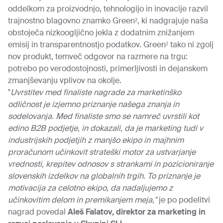
oddelkom za proizvodnjo, tehnologijo in inovacije razvil
trajnostno blagovno znamko Green², ki nadgrajuje naša
obstoječa nizkoogljično jekla z dodatnim znižanjem
emisij in transparentnostjo podatkov. Green² tako ni zgolj
nov produkt, temveč odgovor na razmere na trgu:
potrebo po verodostojnosti, primerljivosti in dejanskem
zmanjševanju vplivov na okolje.
"
Uvrstitev med finaliste nagrade za marketinško
odličnost je izjemno priznanje našega znanja in
sodelovanja. Med finaliste smo se namreč uvrstili kot
edino B2B podjetje, in dokazali, da je marketing tudi v
industrijskih podjetjih z manjšo ekipo in majhnim
proračunom učinkovit strateški motor za ustvarjanje
vrednosti, krepitev odnosov s strankami in pozicioniranje
slovenskih izdelkov na globalnih trgih. To priznanje je
motivacija za celotno ekipo, da nadaljujemo z
učinkovitim delom in premikanjem meja,"
je po podelitvi
nagrad povedal
Aleš Falatov, direktor za marketing in