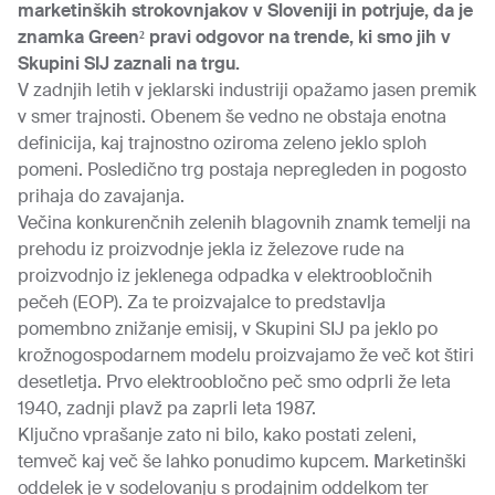
marketinških strokovnjakov v Sloveniji in potrjuje, da je
znamka
Green²
pravi odgovor na trende, ki smo jih v
Skupini SIJ zaznali na trgu.
V zadnjih letih v jeklarski industriji opažamo jasen premik
v smer trajnosti. Obenem še vedno ne obstaja enotna
definicija, kaj trajnostno oziroma zeleno jeklo sploh
pomeni. Posledično trg postaja nepregleden in pogosto
prihaja do zavajanja.
Večina konkurenčnih zelenih blagovnih znamk temelji na
prehodu iz proizvodnje jekla iz železove rude na
proizvodnjo iz jeklenega odpadka v elektroobločnih
pečeh (EOP). Za te proizvajalce to predstavlja
pomembno znižanje emisij, v Skupini SIJ pa jeklo po
krožnogospodarnem modelu proizvajamo že več kot štiri
desetletja. Prvo elektroobločno peč smo odprli že leta
1940, zadnji plavž pa zaprli leta 1987.
Ključno vprašanje zato ni bilo, kako postati zeleni,
temveč kaj več še lahko ponudimo kupcem. Marketinški
oddelek je v sodelovanju s prodajnim oddelkom ter