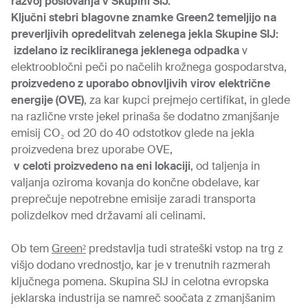
razvoj poslovanja v Skupini SIJ.
Ključni stebri blagovne znamke
Green2
temeljijo na
preverljivih opredelitvah zelenega jekla Skupine SIJ:
izdelano iz recikliranega jeklenega odpadka
v
elektroobločni peči po načelih krožnega gospodarstva,
proizvedeno
z uporabo obnovljivih virov električne
energije (OVE)
, za kar kupci prejmejo certifikat, in glede
na različne vrste jekel prinaša še dodatno zmanjšanje
emisij CO₂ od 20 do 40 odstotkov glede na jekla
proizvedena brez uporabe OVE,
v celoti proizvedeno na eni lokaciji
, od taljenja in
valjanja oziroma kovanja do končne obdelave, kar
preprečuje nepotrebne emisije zaradi transporta
polizdelkov med državami ali celinami.
Ob tem
Green²
predstavlja tudi strateški vstop na trg z
višjo dodano vrednostjo, kar je v trenutnih razmerah
ključnega pomena. Skupina SIJ in celotna evropska
jeklarska industrija se namreč soočata z zmanjšanim