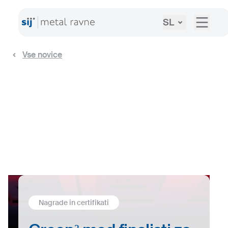
SL
Vse novice
Nagrade in certifikati