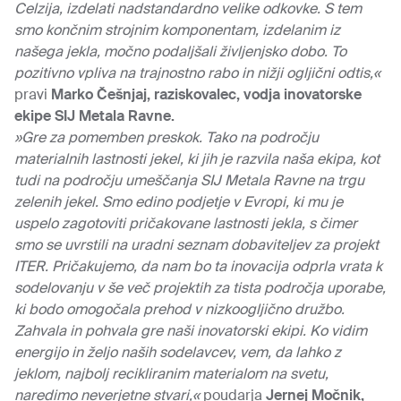
Celzija, izdelati nadstandardno velike odkovke. S tem
smo končnim strojnim komponentam, izdelanim iz
našega jekla, močno podaljšali življenjsko dobo. To
pozitivno vpliva na trajnostno rabo in nižji ogljični odtis,«
pravi
Marko Češnjaj, raziskovalec, vodja inovatorske
ekipe SIJ Metala Ravne.
»Gre za pomemben preskok. Tako na področju
materialnih lastnosti jekel, ki jih je razvila naša ekipa, kot
tudi na področju umeščanja SIJ Metala Ravne na trgu
zelenih jekel. Smo edino podjetje v Evropi, ki mu je
uspelo zagotoviti pričakovane lastnosti jekla, s čimer
smo se uvrstili na uradni seznam dobaviteljev za projekt
ITER. Pričakujemo, da nam bo ta inovacija odprla vrata k
sodelovanju v še več projektih za tista področja uporabe,
ki bodo omogočala prehod v nizkoogljično družbo.
Zahvala in pohvala gre naši inovatorski ekipi. Ko vidim
energijo in željo naših sodelavcev, vem, da lahko z
jeklom, najbolj recikliranim materialom na svetu,
naredimo neverjetne stvari,«
poudarja
Jernej Močnik,