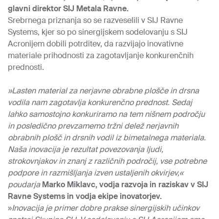
glavni direktor SIJ Metala Ravne.
Srebrnega priznanja so se razveselili v SIJ Ravne
Systems, kjer so po sinergijskem sodelovanju s SIJ
Acronijem dobili potrditev, da razvijajo inovativne
materiale prihodnosti za zagotavljanje konkurenčnih
prednosti.
»Lasten material za nerjavne obrabne plošče in drsna
vodila nam zagotavlja konkurenčno prednost. Sedaj
lahko samostojno konkuriramo na tem nišnem področju
in posledično prevzamemo tržni delež nerjavnih
obrabnih plošč in drsnih vodil iz bimetalnega materiala.
Naša inovacija je rezultat povezovanja ljudi,
strokovnjakov in znanj z različnih področij, vse potrebne
podpore in razmišljanja izven ustaljenih okvirjev,«
poudarja
Marko Miklavc, vodja razvoja in raziskav v SIJ
Ravne Systems in vodja ekipe inovatorjev.
»
Inovacija je primer dobre prakse sinergijskih učinkov