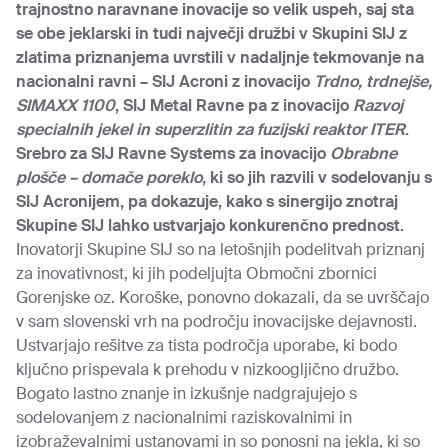
trajnostno naravnane inovacije so velik uspeh, saj sta
se obe jeklarski in tudi največji družbi v Skupini SIJ z
zlatima priznanjema uvrstili v nadaljnje tekmovanje na
nacionalni ravni – SIJ Acroni z inovacijo
Trdno, trdnejše,
SIMAXX 1100
, SIJ Metal Ravne pa
z inovacijo
Razvoj
specialnih jekel in superzlitin za fuzijski reaktor ITER
.
Srebro za SIJ Ravne Systems za inovacijo
Obrabne
plošče – domače poreklo
, ki so jih razvili v sodelovanju s
SIJ Acronijem, pa dokazuje, kako s sinergijo znotraj
Skupine SIJ lahko ustvarjajo konkurenčno prednost.
Inovatorji Skupine SIJ so na letošnjih podelitvah priznanj
za inovativnost, ki jih podeljujta Območni zbornici
Gorenjske oz. Koroške, ponovno dokazali, da se uvrščajo
v sam slovenski vrh na področju inovacijske dejavnosti.
Ustvarjajo rešitve za tista področja uporabe, ki bodo
ključno prispevala k prehodu v nizkoogljično družbo.
Bogato lastno znanje in izkušnje nadgrajujejo s
sodelovanjem z nacionalnimi raziskovalnimi in
izobraževalnimi ustanovami in so ponosni na jekla, ki so