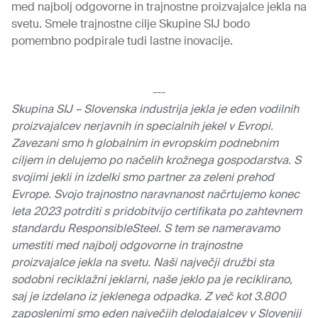
med najbolj odgovorne in trajnostne proizvajalce jekla na
svetu. Smele trajnostne cilje Skupine SIJ bodo
pomembno podpirale tudi lastne inovacije.
---
Skupina SIJ – Slovenska industrija jekla je eden vodilnih
proizvajalcev nerjavnih in specialnih jekel v Evropi.
Zavezani smo h globalnim in evropskim podnebnim
ciljem in delujemo po načelih krožnega gospodarstva. S
svojimi jekli in izdelki smo partner za zeleni prehod
Evrope. Svojo trajnostno naravnanost načrtujemo konec
leta 2023 potrditi s pridobitvijo certifikata po zahtevnem
standardu ResponsibleSteel. S tem se nameravamo
umestiti med najbolj odgovorne in trajnostne
proizvajalce jekla na svetu. Naši največji družbi sta
sodobni reciklažni jeklarni, naše jeklo pa je reciklirano,
saj je izdelano iz jeklenega odpadka. Z več kot 3.800
zaposlenimi smo eden največjih delodajalcev v Sloveniji