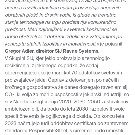
znotraj Skupine SIJ. V sodelovanju s SIJ Acronijem smo
namreč razvili edinstven način proizvodnje nerjavnih
obrabnih plošč in drsnih vodil, ki glede na trenutno
stanje tehnologije na trgu predstavlja konkurenčno
prednost. Med najboljšimi v svetovni konkurenci se
bomo obdržali le z dobrimi izdelki in z vztrajanjem pri
konceptu stalnih izboljšav in inovativnosti,«
je pojasnil
Gregor Adler, direktor SIJ Ravne Systems.
V Skupini SIJ, kjer jeklo proizvajajo s tehnologijo
recikliranja iz jeklenega odpadka, že sedaj
obremenjujejo okolje manj kot 70 odstotkov svetovnih
proizvajalcev jekla. Čeprav z delovanjem po načelih
krožnega gospodarstva že danes dosegajo raven emisij
CO
, ki velja za merilo uspešnosti v jeklarski industriji, so
2
si v Načrtu razogljičenja 2020–2030–2050 zastavili nov
ambiciozen cilj, da bodo do leta 2030 razpolovili svoje
specifične emisije ogljikovega dioksida. Ob koncu leta
2023 načrtujejo tudi pridobitev certifikata po zahtevnem
standardu ResponsibleSteel, s čimer se bodo umestili