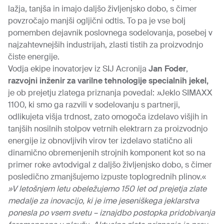
lažja, tanjša in imajo daljšo življenjsko dobo, s čimer
povzročajo manjši ogljični odtis. To pa je vse bolj
pomemben dejavnik poslovnega sodelovanja, posebej v
najzahtevnejših industrijah, zlasti tistih za proizvodnjo
čiste energije.
Vodja ekipe inovatorjev iz SIJ Acronija
Jan Foder
,
razvojni inženir za varilne tehnologije specialnih jekel,
je ob prejetju zlatega priznanja povedal:
»
Jeklo SIMAXX
1100, ki smo ga razvili v sodelovanju s partnerji,
odlikujeta višja trdnost, zato omogoča izdelavo višjih in
tanjših nosilnih stolpov vetrnih elektrarn za proizvodnjo
energije iz obnovljivih virov ter izdelavo statično ali
dinamično obremenjenih strojnih komponent kot so na
primer roke avtodvigal z daljšo življenjsko dobo, s čimer
posledično zmanjšujemo izpuste toplogrednih plinov.«
»V letošnjem letu obeležujemo 150 let od prejetja zlate
medalje za inovacijo, ki je ime jeseniškega jeklarstva
ponesla po vsem svetu – iznajdbo postopka pridobivanja