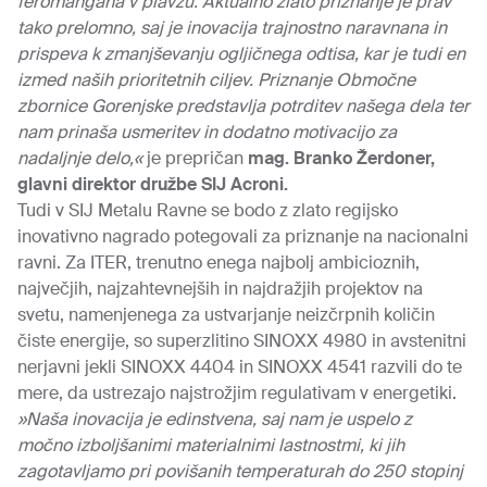
feromangana v plavžu. Aktualno zlato priznanje je prav
tako prelomno, saj je inovacija trajnostno naravnana in
prispeva k zmanjševanju ogljičnega odtisa, kar je tudi en
izmed naših prioritetnih ciljev. Priznanje Območne
zbornice Gorenjske predstavlja potrditev našega dela ter
nam prinaša usmeritev in dodatno motivacijo za
nadaljnje delo,«
je prepričan
mag. Branko Žerdoner,
glavni direktor družbe SIJ Acroni.
Tudi v SIJ Metalu Ravne se bodo z zlato regijsko
inovativno nagrado potegovali za priznanje na nacionalni
ravni. Za ITER, trenutno enega najbolj ambicioznih,
največjih, najzahtevnejših in najdražjih projektov na
svetu, namenjenega za ustvarjanje neizčrpnih količin
čiste energije, so superzlitino SINOXX 4980 in avstenitni
nerjavni jekli SINOXX 4404 in SINOXX 4541 razvili do te
mere, da ustrezajo najstrožjim regulativam v energetiki.
»Naša inovacija je edinstvena, saj nam je uspelo z
močno izboljšanimi materialnimi lastnostmi, ki jih
zagotavljamo pri povišanih temperaturah do 250 stopinj