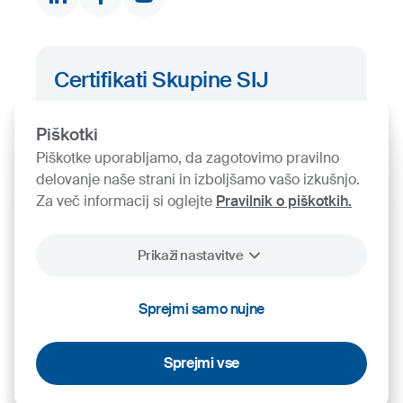
Certifikati Skupine SIJ
Iskalnik certifikatov
Piškotki
Piškotke uporabljamo, da zagotovimo pravilno
delovanje naše strani in izboljšamo vašo izkušnjo.
Za več informacij si oglejte
Pravilnik o piškotkih.
Prikaži nastavitve
2026
SIJ - Slovenian Steel Group, d. d.
Piškotki
Pravno obvestilo
Varstvo osebnih podatkov
Videonadzor
Sprejmi samo nujne
Sprejmi vse