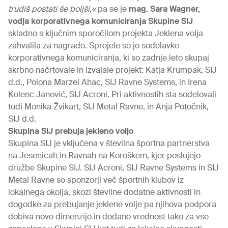
trudiš postati še boljši,«
pa se je
mag. Sara Wagner,
vodja korporativnega komuniciranja Skupine SIJ
skladno s ključnim sporočilom projekta Jeklena volja
zahvalila za nagrado. Sprejele so jo sodelavke
korporativnega komuniciranja, ki so zadnje leto skupaj
skrbno načrtovale in izvajale projekt: Katja Krumpak, SIJ
d.d., Polona Marzel Ahac, SIJ Ravne Systems, in Irena
Kolenc Janović, SIJ Acroni. Pri aktivnostih sta sodelovali
tudi Monika Žvikart, SIJ Metal Ravne, in Anja Potočnik,
SIJ d.d.
Skupina SIJ prebuja jekleno voljo
Skupina SIJ je vključena v številna športna partnerstva
na Jesenicah in Ravnah na Koroškem, kjer poslujejo
družbe Skupine SIJ. SIJ Acroni, SIJ Ravne Systems in SIJ
Metal Ravne so sponzorji več športnih klubov iz
lokalnega okolja, skozi številne dodatne aktivnosti in
dogodke za prebujanje jeklene volje pa njihova podpora
dobiva novo dimenzijo in dodano vrednost tako za vse