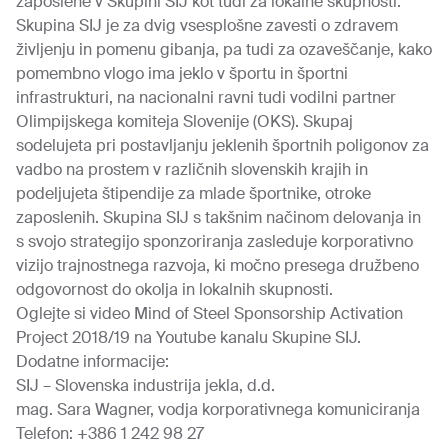
zaposlene v Skupini SIJ kot tudi za lokalne skupnosti.
Skupina SIJ je za dvig vsesplošne zavesti o zdravem
življenju in pomenu gibanja, pa tudi za ozaveščanje, kako
pomembno vlogo ima jeklo v športu in športni
infrastrukturi, na nacionalni ravni tudi vodilni partner
Olimpijskega komiteja Slovenije (OKS). Skupaj
sodelujeta pri postavljanju jeklenih športnih poligonov za
vadbo na prostem v različnih slovenskih krajih in
podeljujeta štipendije za mlade športnike, otroke
zaposlenih. Skupina SIJ s takšnim načinom delovanja in
s svojo strategijo sponzoriranja zasleduje korporativno
vizijo trajnostnega razvoja, ki močno presega družbeno
odgovornost do okolja in lokalnih skupnosti.
Oglejte si video
Mind of Steel Sponsorship Activation
Project 2018/19
na Youtube kanalu Skupine SIJ.
Dodatne informacije:
SIJ – Slovenska industrija jekla, d.d.
mag. Sara Wagner, vodja korporativnega komuniciranja
Telefon: +386 1 242 98 27