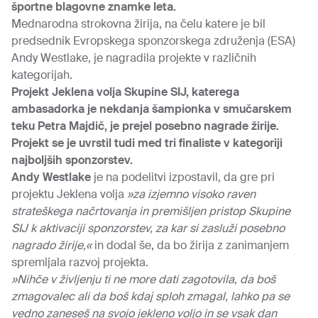
športne blagovne znamke leta.
Mednarodna strokovna žirija, na čelu katere je bil
predsednik Evropskega sponzorskega združenja (ESA)
Andy Westlake, je nagradila projekte v različnih
kategorijah.
Projekt Jeklena volja Skupine SIJ, katerega
ambasadorka je nekdanja šampionka v smučarskem
teku Petra Majdič, je prejel posebno nagrade žirije.
Projekt se je uvrstil tudi med tri finaliste v kategoriji
najboljših sponzorstev.
Andy Westlake
je na podelitvi izpostavil, da gre pri
projektu Jeklena volja
»za izjemno visoko raven
strateškega načrtovanja in premišljen pristop Skupine
SIJ k aktivaciji sponzorstev, za kar si zasluži posebno
nagrado žirije,«
in dodal še, da bo žirija z zanimanjem
spremljala razvoj projekta.
»Nihče v življenju ti ne more dati zagotovila, da boš
zmagovalec ali da boš kdaj sploh zmagal, lahko pa se
vedno zaneseš na svojo jekleno voljo in se vsak dan