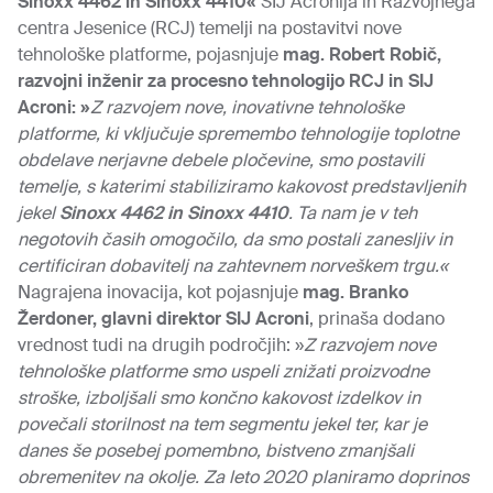
Sinoxx 4462 in Sinoxx 4410«
SIJ Acronija in Razvojnega
centra Jesenice (RCJ) temelji na postavitvi nove
tehnološke platforme, pojasnjuje
mag. Robert Robič,
razvojni inženir za procesno tehnologijo RCJ in SIJ
Acroni: »
Z razvojem nove, inovativne tehnološke
platforme, ki vključuje spremembo tehnologije toplotne
obdelave nerjavne debele pločevine, smo postavili
temelje, s katerimi stabiliziramo kakovost predstavljenih
jekel
Sinoxx 4462 in Sinoxx 4410
. Ta nam je v teh
negotovih časih omogočilo, da smo postali zanesljiv in
certificiran dobavitelj na zahtevnem norveškem trgu.«
Nagrajena inovacija, kot pojasnjuje
mag. Branko
Žerdoner, glavni direktor SIJ Acroni
, prinaša dodano
vrednost tudi na drugih področjih: »
Z razvojem nove
tehnološke platforme smo uspeli znižati proizvodne
stroške, izboljšali smo končno kakovost izdelkov in
povečali storilnost na tem segmentu jekel ter, kar je
danes še posebej pomembno, bistveno zmanjšali
obremenitev na okolje. Za leto 2020 planiramo doprinos