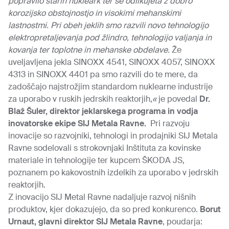
popravilo starih nukleark ter se odlikujeta z dobro
korozijsko obstojnostjo in visokimi mehanskimi
lastnostmi. Pri obeh jeklih smo razvili novo tehnologijo
elektropretaljevanja pod žlindro, tehnologijo valjanja in
kovanja ter toplotne in mehanske obdelave.
Že
uveljavljena jekla SINOXX 4541, SINOXX 4057, SINOXX
4313 in SINOXX 4401 pa smo razvili do te mere, da
zadoščajo najstrožjim standardom nuklearne industrije
za uporabo v ruskih jedrskih reaktorjih,
«
je povedal
Dr.
Blaž Šuler, direktor jeklarskega programa in vodja
inovatorske ekipe SIJ Metala Ravne.
Pri razvoju
inovacije so razvojniki, tehnologi in prodajniki SIJ Metala
Ravne sodelovali s strokovnjaki Inštituta za kovinske
materiale in tehnologije ter kupcem ŠKODA JS,
poznanem po kakovostnih izdelkih za uporabo v jedrskih
reaktorjih.
Z inovacijo SIJ Metal Ravne nadaljuje razvoj nišnih
produktov, kjer dokazujejo, da so pred konkurenco.
Borut
Urnaut, glavni direktor SIJ Metala Ravne
, poudarja: