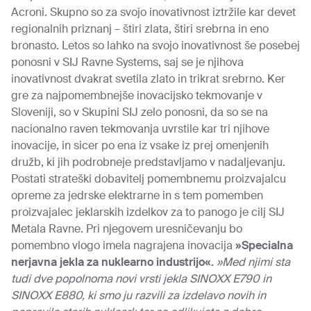
Acroni. Skupno so za svojo inovativnost iztržile kar devet
regionalnih priznanj – štiri zlata, štiri srebrna in eno
bronasto. Letos so lahko na svojo inovativnost še posebej
ponosni v SIJ Ravne Systems, saj se je njihova
inovativnost dvakrat svetila zlato in trikrat srebrno. Ker
gre za najpomembnejše inovacijsko tekmovanje v
Sloveniji, so v Skupini SIJ zelo ponosni, da so se na
nacionalno raven tekmovanja uvrstile kar tri njihove
inovacije, in sicer po ena iz vsake iz prej omenjenih
družb, ki jih podrobneje predstavljamo v nadaljevanju.
Postati strateški dobavitelj pomembnemu proizvajalcu
opreme za jedrske elektrarne in s tem pomemben
proizvajalec jeklarskih izdelkov za to panogo je cilj SIJ
Metala Ravne. Pri njegovem uresničevanju bo
pomembno vlogo imela nagrajena inovacija
»Specialna
nerjavna jekla za nuklearno industrijo«.
»Med njimi sta
tudi dve popolnoma novi vrsti jekla SINOXX E790 in
SINOXX E880, ki smo ju razvili za izdelavo novih in