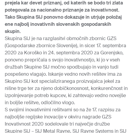
prejela kar devet priznanj, od katerih se bodo tri zlata
potegovala za nacionalno priznanje za inovativnost.
Tako Skupina SIJ ponovno dokazuje in utrjuje položaj
ene najbolj inovativnih slovenskih gospodarskih
skupin.
Skupina SIJ je na razglasitvi območnih zbornic GZS
(Gospodarske zbornice Slovenije), in sicer 17. septembra
2020 za Koroško in 24. septembra 2020 za Gorenjsko,
ponovno prepričala s svojo inovativnostjo, ki jo v vseh
družbah Skupine SIJ močno spodbujajo in vanjo tudi
pospešeno vlagajo. Iskanje vedno novih rešitev ima za
Skupino SIJ kot specializiranega proizvajalca jekel za
nišne trge ter za njeno dobičkonosnost, konkurenčnost in
izpolnjevanje potreb kupcev, ki zahtevajo vedno novejše
in boljše rešitve, odločilno vlogo.
S svojimi inovativnimi rešitvami so na že 17. razpisu za
najboljše regijske inovacije v okviru nagrade GZS
Inovativnost 2020 sodelovale tri največje družbe
Skupine SIJ – SIJ Metal Ravne, SIJ Ravne Systems in SIJ