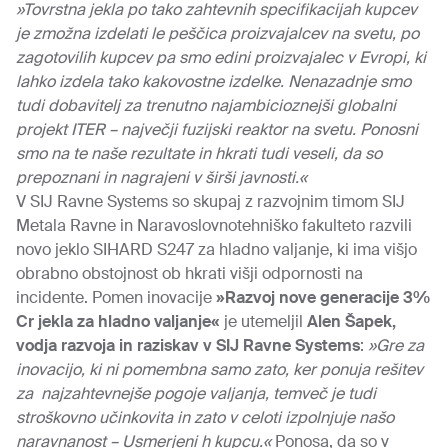
»Tovrstna jekla po tako zahtevnih specifikacijah kupcev
je zmožna izdelati le peščica proizvajalcev na svetu, po
zagotovilih kupcev pa smo edini proizvajalec v Evropi, ki
lahko izdela tako kakovostne izdelke.
Nenazadnje smo
tudi dobavitelj za trenutno najambicioznejši globalni
projekt ITER – največji fuzijski reaktor na svetu.
Ponosni
smo na te naše rezultate in hkrati tudi veseli, da so
prepoznani in nagrajeni v širši javnosti.«
V SIJ Ravne Systems so skupaj z razvojnim timom SIJ
Metala Ravne in Naravoslovnotehniško fakulteto razvili
novo jeklo SIHARD S247 za hladno valjanje, ki ima višjo
obrabno obstojnost ob hkrati višji odpornosti na
incidente. Pomen inovacije
»Razvoj nove generacije 3%
Cr jekla za hladno valjanje«
je utemeljil
Alen Šapek,
vodja razvoja in raziskav v SIJ Ravne Systems
:
»Gre za
inovacijo, ki ni pomembna samo zato, ker ponuja rešitev
za
najzahtevnejše pogoje valjanja, temveč je tudi
stroškovno učinkovita in zato v celoti izpolnjuje našo
naravnanost – Usmerjeni h kupcu.«
Ponosa, da so v