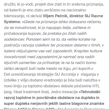
družbi, ki jo vodi, prejeli dve zlati in tri srebrna priznanja,
od katerih je eno zlato uvrščeno na nacionalno
tekmovanje, ni skrival
Viljem Pečnik, direktor SIJ Ravne
Systems:
»Glede na priznanja lahko dokazano rečemo,
da se inovativnost, ki jo napajajo želje, zahteve in
pričakovanja kupcev, že pretaka po žilah naših
sodelavcev. Ponosen sem na to, da velike korake na
področju razvoja izdelkov ter procesov delamo v timih, v
katere vključujemo vse več zaposlenih. Krepitev kulture
inovativnosti med zaposlenimi je namreč ena naših
ključnih usmeritev za prihodnje; le na ta način
bomo
lahko okrepili tudi naše mesto na trgu, pri kupcih.«
Del uresničevanja strategije SIJ Acronija v vlaganja v
izdelke z višjo dodano vrednostjo je bila tudi naložba v
novo linijo za toplotno obdelavo debele pločevine HTL
(ang. Heat treatment line). Jedro inovacije
»
Tehnološki
razvoj toplotne in površinske obdelave na dupleks in
super dupleks nerjavnih jeklih lastne blagovne znamke