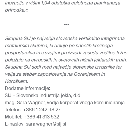
inovacije v višini 1,94 odstotka celotnega planiranega
prihodka.«
---
Skupina SIJ je največja slovenska vertikalno integrirana
metalurška skupina, ki deluje po načelih krožnega
gospodarstva in s svojimi proizvodi zaseda vodilne tržne
položaje na evropskih in svetovnih nišnih jeklarskih trgih.
Skupina SIJ sodi med največje slovenske izvoznike ter
velja za steber zaposlovanja na Gorenjskem in
Koroškem.
Dodatne informacije:
SIJ – Slovenska industrija jekla, d.d.
mag. Sara Wagner, vodja korporativnega komuniciranja
Telefon: +386 1 242 98 27
Mobitel: +386 41 313 532
E-naslov: sara.wagner@sij.si