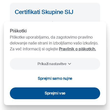
Certifikati Skupine SIJ
Iskalnik certifikatov
Piškotki
Piškotke uporabljamo, da zagotovimo pravilno
delovanje naše strani in izboljšamo vašo izkušnjo.
Za več informacij si oglejte
Pravilnik o piškotkih.
Prikaži nastavitve
2026
SIJ - Slovenian Steel Group, d. d.
Piškotki
Pravno obvestilo
Varstvo osebnih podatkov
Videonadzor
Sprejmi samo nujne
Sprejmi vse