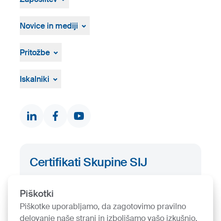
Proizvodnja in tehnologija
Zgodovina
Prosta delovna mesta
Osebna izkaznica
Postopek zaposlovanja
Novice in mediji
Novice in dogodki
Medijsko središče
Pritožbe
Vizualna gradiva
Pritožbeni postopek
Žvižgaštvo
Iskalniki
Dokumenti in certifikati
Kontakti
Iskalnik proizvodov
Certifikati Skupine SIJ
Iskalnik certifikatov
Piškotki
Piškotke uporabljamo, da zagotovimo pravilno
delovanje naše strani in izboljšamo vašo izkušnjo.