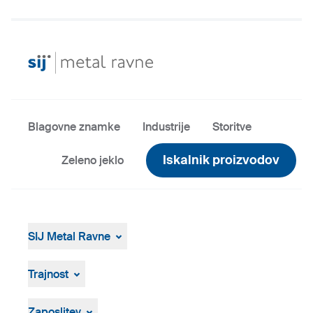
Blagovne znamke
Industrije
Storitve
Iskalnik proizvodov
Zeleno jeklo
SIJ Metal Ravne
SIJ Metal Ravne
Skupina SIJ
Trajnost
Vodstvo Skupine SIJ
Splošen pregled
Strategija, vizija, poslanstvo
ResponsibleSteel
Zaposlitev