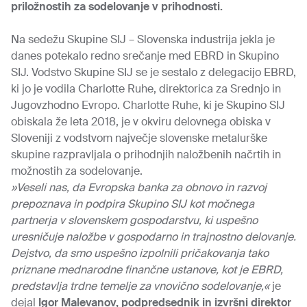
priložnostih za sodelovanje v prihodnosti.
Na sedežu Skupine SIJ – Slovenska industrija jekla je
danes potekalo redno srečanje med EBRD in Skupino
SIJ. Vodstvo Skupine SIJ se je sestalo z delegacijo EBRD,
ki jo je vodila Charlotte Ruhe, direktorica za Srednjo in
Jugovzhodno Evropo. Charlotte Ruhe, ki je Skupino SIJ
obiskala že leta 2018, je v okviru delovnega obiska v
Sloveniji z vodstvom največje slovenske metalurške
skupine razpravljala o prihodnjih naložbenih načrtih in
možnostih za sodelovanje.
»Veseli nas, da Evropska banka za obnovo in razvoj
prepoznava in podpira Skupino SIJ kot močnega
partnerja v slovenskem gospodarstvu, ki uspešno
uresničuje naložbe v gospodarno in trajnostno delovanje.
Dejstvo, da smo uspešno izpolnili pričakovanja tako
priznane mednarodne finančne ustanove, kot je EBRD,
predstavlja trdne temelje za vnovično sodelovanje,«
je
dejal
Igor Malevanov, podpredsednik in izvršni direktor