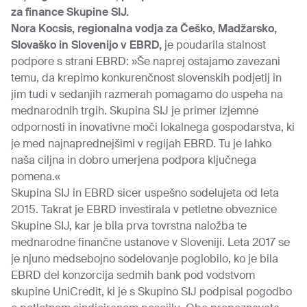
za finance Skupine SIJ.
Nora Kocsis, regionalna vodja za Češko, Madžarsko,
Slovaško in Slovenijo v EBRD,
je poudarila stalnost
podpore s strani EBRD: »Še naprej ostajamo zavezani
temu, da krepimo konkurenčnost slovenskih podjetij in
jim tudi v sedanjih razmerah pomagamo do uspeha na
mednarodnih trgih. Skupina SIJ je primer izjemne
odpornosti in inovativne moči lokalnega gospodarstva, ki
je med najnaprednejšimi v regijah EBRD. Tu je lahko
naša ciljna in dobro umerjena podpora ključnega
pomena.«
Skupina SIJ in EBRD sicer uspešno sodelujeta od leta
2015. Takrat je EBRD investirala v petletne obveznice
Skupine SIJ, kar je bila prva tovrstna naložba te
mednarodne finančne ustanove v Sloveniji. Leta 2017 se
je njuno medsebojno sodelovanje poglobilo, ko je bila
EBRD del konzorcija sedmih bank pod vodstvom
skupine UniCredit, ki je s Skupino SIJ podpisal pogodbo