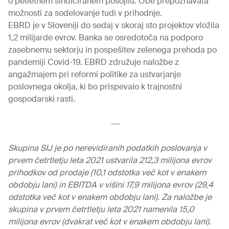
o petletnem sindiciranem posojilu. Obe prepoznavata
možnosti za sodelovanje tudi v prihodnje.
EBRD je v Sloveniji do sedaj v skoraj sto projektov vložila
1,2 milijarde evrov. Banka se osredotoča na podporo
zasebnemu sektorju in pospešitev zelenega prehoda po
pandemiji Covid-19. EBRD združuje naložbe z
angažmajem pri reformi politike za ustvarjanje
poslovnega okolja, ki bo prispevalo k trajnostni
gospodarski rasti.
---
Skupina SIJ je po nerevidiranih podatkih poslovanja v
prvem četrtletju leta 2021 ustvarila 212,3 milijona evrov
prihodkov od prodaje (10,1 odstotka več kot v enakem
obdobju lani) in EBITDA v višini 17,9 milijona evrov (29,4
odstotka več kot v enakem obdobju lani). Za naložbe je
skupina v prvem četrtletju leta 2021 namenila 15,0
milijona evrov (dvakrat več kot v enakem obdobju lani).