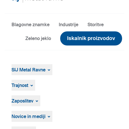
Blagovne znamke
Industrije
Storitve
Iskalnik proizvodov
Zeleno jeklo
SIJ Metal Ravne
SIJ Metal Ravne
Skupina SIJ
Trajnost
Vodstvo Skupine SIJ
Splošen pregled
Strategija, vizija, poslanstvo
ResponsibleSteel
Zaposlitev
Proizvodnja in tehnologija
Zgodovina
Prosta delovna mesta
Osebna izkaznica
Postopek zaposlovanja
Novice in mediji
Novice in dogodki