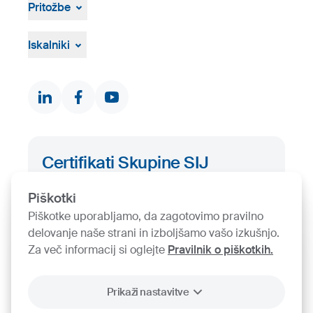
Medijsko središče
Pritožbe
Vizualna gradiva
Pritožbeni postopek
Žvižgaštvo
Iskalniki
Dokumenti in certifikati
Kontakti
Iskalnik proizvodov
Certifikati Skupine SIJ
Iskalnik certifikatov
Piškotki
Piškotke uporabljamo, da zagotovimo pravilno
delovanje naše strani in izboljšamo vašo izkušnjo.
Za več informacij si oglejte
Pravilnik o piškotkih.
Prikaži nastavitve